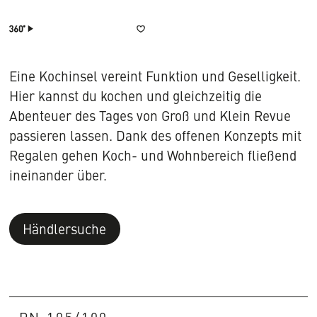
3D
Video
merken
Ansicht
öffnen
öffnen
Eine Kochinsel vereint Funktion und Geselligkeit.
Hier kannst du kochen und gleichzeitig die
Abenteuer des Tages von Groß und Klein Revue
passieren lassen. Dank des offenen Konzepts mit
Regalen gehen Koch- und Wohnbereich fließend
ineinander über.
Händlersuche
PN 105/100