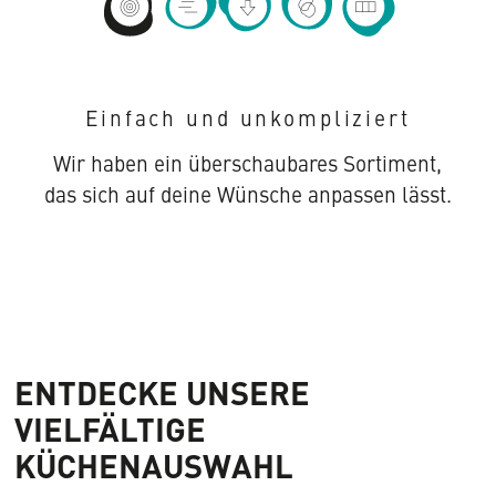
Mehr
Mehr
Mehr
Mehr
Mehr
Infos
Infos
Infos
Infos
Infos
zu
zu
zu
zu
zu
Einfach und unkompliziert
Einfach
Schnelle
Unschlagbare
Große
Alles
und
Lieferung
Preise
Farbauswahl
nach
Wir haben ein überschaubares Sortiment,
unkompliziert
Maß
das sich auf deine Wünsche anpassen lässt.
ENTDECKE UNSERE
VIELFÄLTIGE
KÜCHENAUSWAHL