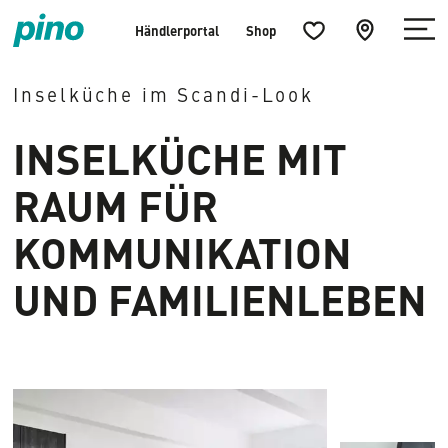
Menü
Küchenfavoriten
zur
Händlerportal
Shop
öffnen
öffnen
Händlersuche
Home
springen
Inselküche im Scandi-Look
INSELKÜCHE MIT
RAUM FÜR
KOMMUNIKATION
UND FAMILIENLEBEN