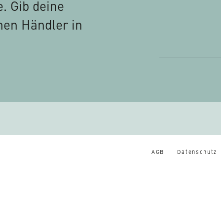
e. Gib deine
inen Händler in
PLZ
AGB
Datenschutz