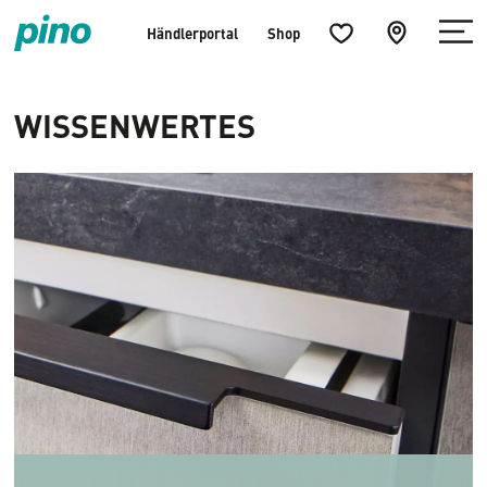
Menü
Küchenfavoriten
zur
Händlerportal
Shop
öffnen
öffnen
Händlersuche
Home
springen
WISSENWERTES